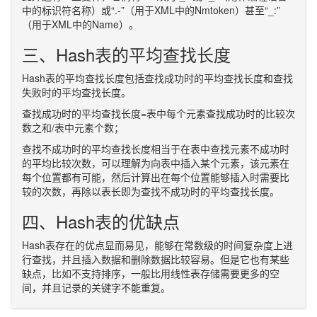
中的标识符名称）或“.-”（用于XML中的Nmtoken）甚至“_:”
（用于XML中的Name）。
三、Hash表的平均查找长度
Hash表的平均查找长度包括查找成功时的平均查找长度和查找
失败时的平均查找长度。
查找成功时的平均查找长度=表中每个元素查找成功时的比较次
数之和/表中元素个数；
查找不成功时的平均查找长度相当于在表中查找元素不成功时
的平均比较次数，可以理解为向表中插入某个元素，该元素在
每个位置都有可能，然后计算出在每个位置能够插入时需要比
较的次数，再除以表长即为查找不成功时的平均查找长度。
四、Hash表的优缺点
Hash表存在的优点显而易见，能够在常数级的时间复杂度上进
行查找，并且插入数据和删除数据比较容易。但是它也有某些
缺点，比如不支持排序，一般比用线性表存储需要更多的空
间，并且记录的关键字不能重复。