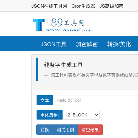
JSON在线工具网
Cron生成器
JS高级加密
JSON工具
加密解密
转换/美化
线条字生成工具
该工具可实现将英文字母及数字转换成线条文
英
文本
文
字
字体风格:
母
转换
测试用例
清空结果