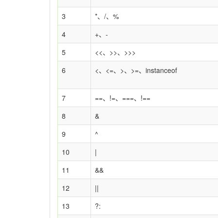
3
*、/、%
4
+、-
5
<<、>>、>>>
6
<、<=、>、>=、instanceof
7
==、!=、===、!==
8
&
9
^
10
|
11
&&
12
||
13
?: