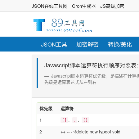
JSON在线工具网
Cron生成器
JS高级加密
JSON工具
加密解密
转换/美化
Javascript脚本运算符执行顺序对照
Javascript脚本运算符优先级，是描述在
先级是运算表达式从左到右
优先级
运算符
1
、
、
[]
.
()
2
++ -- -~!delete new typeof void